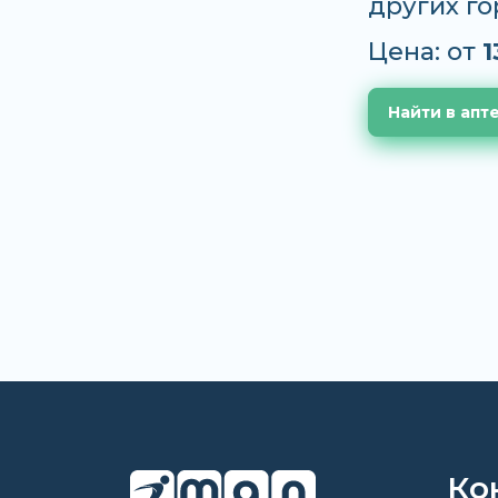
других г
Цена: от
1
Найти в апт
Ко