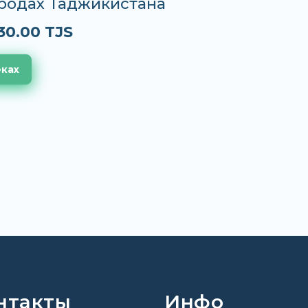
ородах Таджикистана
30.00 TJS
еках
нтакты
Инфо