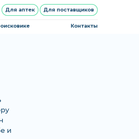
Для аптек
Для поставщиков
поисковике
Контакты
ь
ору
н
бе и