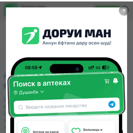
Доруи ман
✕
Установить
Найти лекарства стало еще легче.
АКВАЛОР ЭКСТРА
ФОРТЕ СПРЕЙ 150МЛ
АКВАЛОР ЭКСТРА ФОРТЕ СПРЕЙ 150МЛ можно
купить или заказать в аптеках, АЗИЗ ВАКО ,
Аптека + 24/7, Аптека Алфавит, Аптека Нур (Nur),
Аптека оптовый 24, Аптека Рецепт, Аптека
Эвалар " 9км " по цене от 78.00 TJS до 110.00 TJS