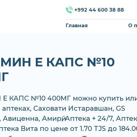
+992 44 600 38 88
Главная
О 
МИН Е КАПС №10
Г
Е КАПС №10 400МГ можно купить ил
в аптеках, Саховати Истаравшан, GS
 Авиценна, Амирӣ, Аптека + 24/7, Апте
тека Вита по цене от 1.70 TJS до 184.0