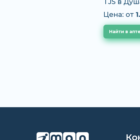
TJS в Душ
Цена: от
1
Найти в апт
Ко