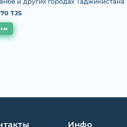
анбе и других городах Таджикистана
.70 TJS
еках
нтакты
Инфо