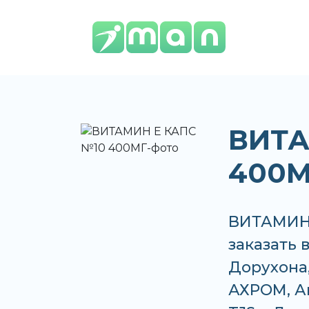
ВИТА
400М
ВИТАМИН 
заказать 
Дорухона,
АХРОМ, Ап