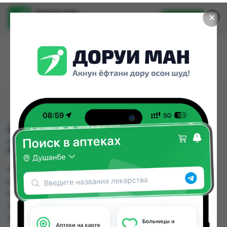
Доруи ман
✕
Установить
Найти лекарства стало еще легче.
АМОКСИЦИЛЛИН ТБ
250МГ №20 РОССИЯ
АМОКСИЦИЛЛИН ТБ 250МГ №20 РОССИЯ
можно купить или заказать в аптеках, Абубакри
Карим, АЗИЗ ВАКО , Алишер-К, Амирӣ, Аптека +
24/7, Аптека Алфавит, Аптека Нур (Nur) по цене
от 5.39 TJS до 15.00 TJS в Душанбе и других