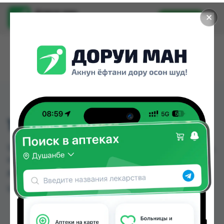
Доруи ман
✕
Установить
Найти лекарства стало еще легче.
125, 126, 127
125, 126, 127 можно купить или заказать в аптеках,
Нишон №1 по цене от 15.00 TJS в Душанбе и
других городах Таджикистана
Цена: от
15.00 TJS