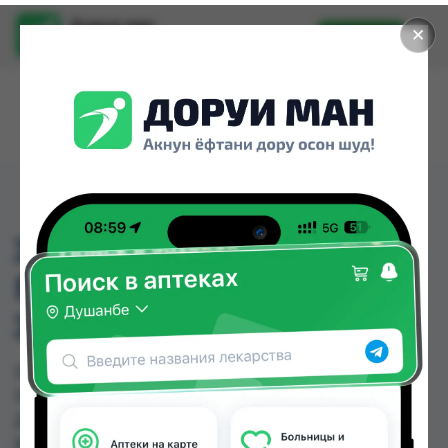
Доруи ман
✕
Установить
Найти лекарства стало еще легче.
ЗУБНАЯ ПАСТА
ПОМОРИН МАКСИМ
ЗАШИТА 100МЛ
ЗУБНАЯ ПАСТА ПОМОРИН МАКСИМ ЗАШИТА
100МЛ можно купить или заказать в аптеках, GS
Дорухона, Абубакри Карим, Авиценна, АЗИЗ
ВАКО , Алишер-К, Аптека + 24/7, Аптека Алфавит