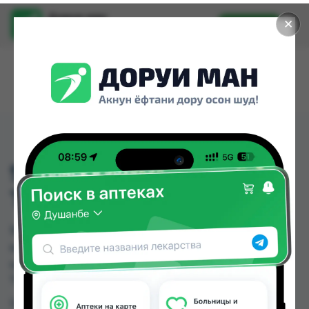
Доруи ман
✕
Установить
Найти лекарства стало еще легче.
984 МОЧАЛКА ДЛЯ
ТЕЛА С МЫЛОМ
984 МОЧАЛКА ДЛЯ ТЕЛА С МЫЛОМ можно
купить или заказать в аптеках, Нишон №3 по
цене от 18.00 TJS в Душанбе и других городах
Таджикистана
Цена: от
18.00 TJS