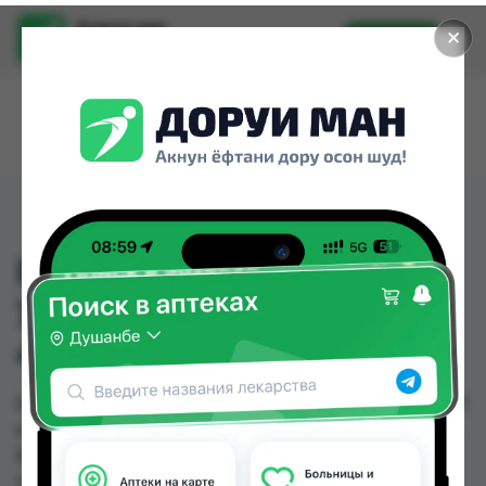
Доруи ман
✕
Установить
Найти лекарства стало еще легче.
БАЛЬЗАМ ЭЛЬСЕВ
УЛЬТРА ПРОЧНОСТЬ
400МЛ
БАЛЬЗАМ ЭЛЬСЕВ УЛЬТРА ПРОЧНОСТЬ 400МЛ
можно купить или заказать в аптеках, Ватан №1,
Ватан №2, Дору Фарм №20, Дору Фарм №6,
Нишон №1, Нишон №2, Нишон №3 по цене от