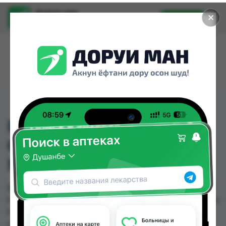
Доруи ман
✕
Установить
Найти лекарства стало еще легче.
ВТ 129 СИЛИКОН
ОРТОДОН РИСУНОК
ПОКРЫТ №2
ВТ 129 СИЛИКОН ОРТОДОН РИСУНОК ПОКРЫТ
№2 можно купить или заказать в аптеках, Нишон
№3 по цене от 13.00 TJS в Душанбе и других
городах Таджикистана