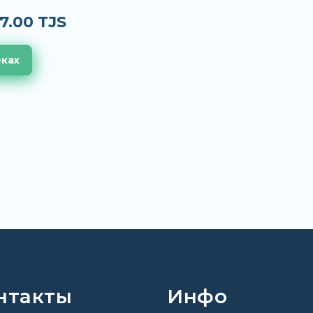
7.00 TJS
еках
нтакты
Инфо