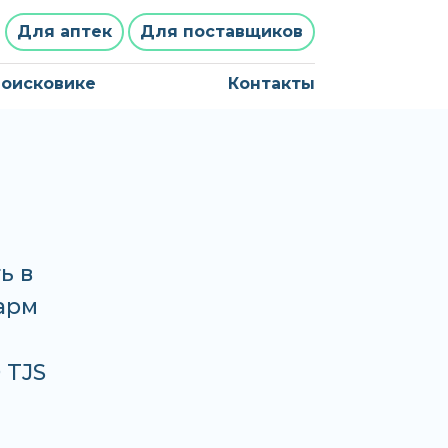
Для аптек
Для поставщиков
поисковике
Контакты
ь в
Фарм
 TJS