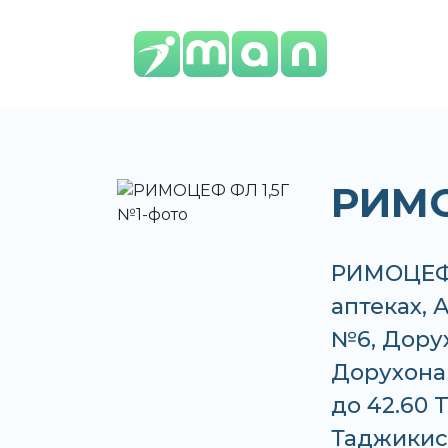
РИМО
РИМОЦЕФ Ф
аптеках, 
№6, Дорух
Дорухона 
до 42.60 
Таджикис