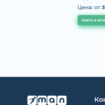
Цена: от
3
Найти в апт
Ко