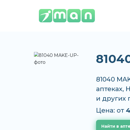
8104
81040 MAK
аптеках, 
и других
Цена: от
4
Найти в апт