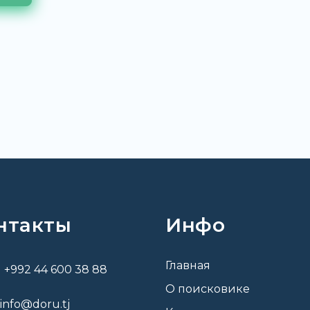
нтакты
Инфо
Главная
+992 44 600 38 88
О поисковике
info@doru.tj