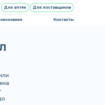
Для аптек
Для поставщиков
поисковике
Контакты
Л
или
тека
у
до