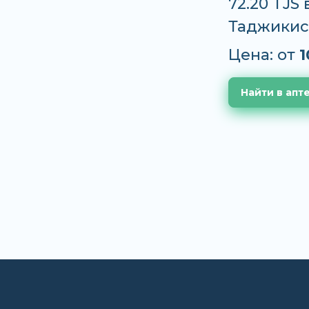
72.20 TJS
Таджикис
Цена: от
1
Найти в апт