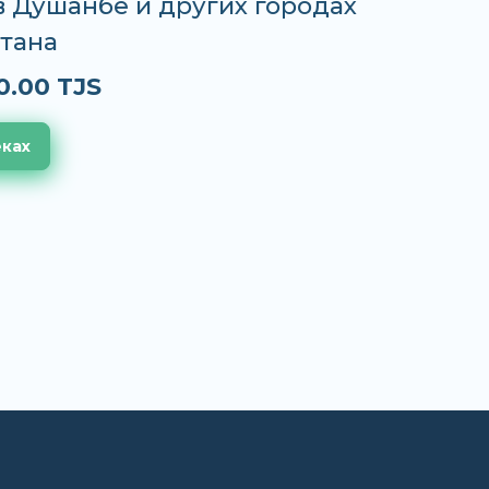
 в Душанбе и других городах
тана
0.00 TJS
еках