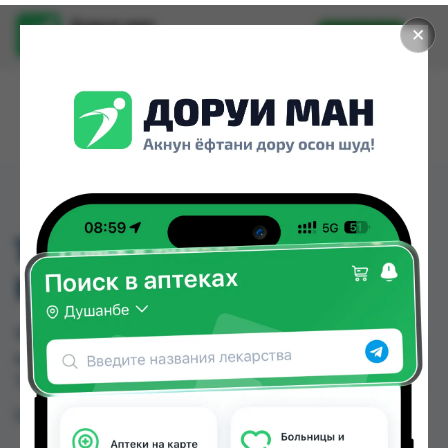
Доруи ман
✕
Установить
Найти лекарства стало еще легче.
1824 ПИЛКА ДЛЯ
НОГТЕЙ
1824 ПИЛКА ДЛЯ НОГТЕЙ можно купить или
заказать в аптеках, Нишон №3 по цене от 26.00
TJS в Душанбе и других городах Таджикистана
Цена: от
26.00 TJS