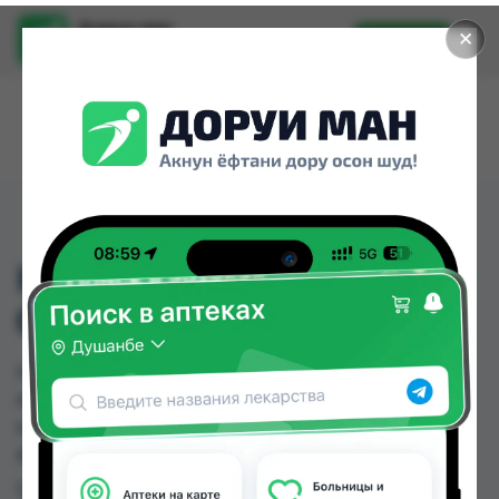
Доруи ман
✕
Установить
Найти лекарства стало еще легче.
HAMMER TOE PAD
0M13-018
HAMMER TOE PAD 0M13-018 можно купить или
заказать в аптеках, Нишон №1, Нишон №3 по
цене от 42.00 TJS до 42.00 TJS в Душанбе и
других городах Таджикистана
Цена: от
42.00 TJS