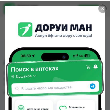
Доруи ман
✕
Установить
Найти лекарства стало еще легче.
АНТИФАРНЫЕ ОЧКИ
АНТИФАРНЫЕ ОЧКИ можно купить или
заказать в аптеках, Нишон №3 по цене от 100.00
TJS в Душанбе и других городах Таджикистана
Цена: от
100.00 TJS