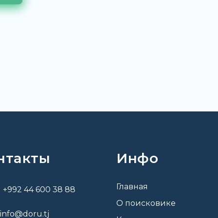
нтакты
Инфо
Главная
+992 44 600 38 88
О поисковике
info@doru.tj