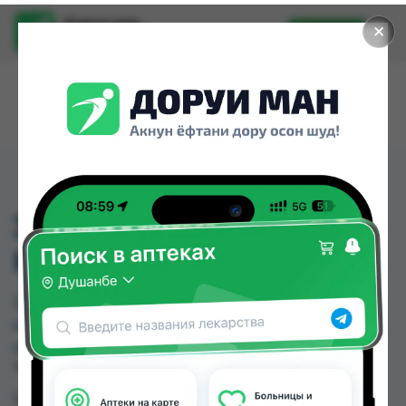
Доруи ман
✕
Установить
Найти лекарства стало еще легче.
3509 МАНИКЮРНЫЕ
НОЖНИЦЫ ДЕТ
3509 МАНИКЮРНЫЕ НОЖНИЦЫ ДЕТ можно
купить или заказать в аптеках, Нишон №3 по
цене от 20.00 TJS в Душанбе и других городах
Таджикистана
Цена: от
20.00 TJS