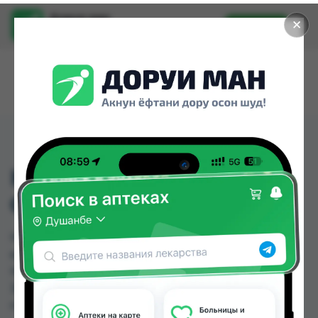
Доруи ман
✕
Установить
Найти лекарства стало еще легче.
H&S DEEP CLINS OIL
CONTROL 400ML
H&S DEEP CLINS OIL CONTROL 400ML можно
купить или заказать в аптеках, Дору Фарм №2,
Нишон №2, Нишон №3, Эколайф по цене от
30.00 TJS до 41.00 TJS в Душанбе и других
городах Таджикистана