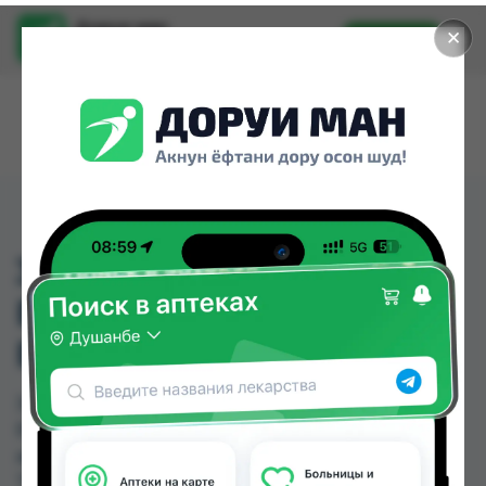
Доруи ман
✕
Установить
Найти лекарства стало еще легче.
304 КАРАНДАШ ДЛЯ
БРОВЕЙ GR DREAM
EYEBROW 1.6ГР
304 КАРАНДАШ ДЛЯ БРОВЕЙ GR DREAM
EYEBROW 1.6ГР можно купить или заказать в
аптеках, Нишон №3, Эколайф по цене от 15.00
TJS до 16.00 TJS в Душанбе и других городах