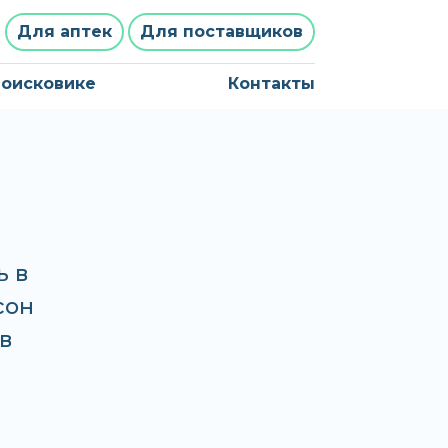
Для аптек
Для поставщиков
поисковике
Контакты
ь в
сон
в