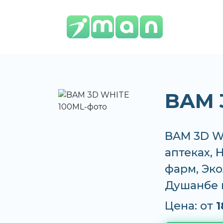
BAM 
BAM 3D WH
аптеках,
фарм, Эко
Душанбе 
Цена: от
1