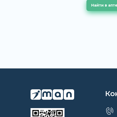
Найти в апт
Ко