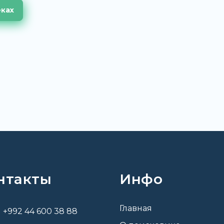
еках
нтакты
Инфо
Главная
+992 44 600 38 88