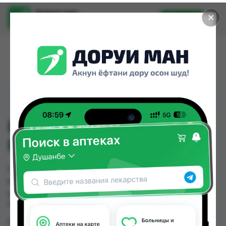
Доруи ман
✕
Установить
Найти лекарства стало еще легче.
LORIS-ЖЕНСКИЙ
РОГОВЫЕ ОЧКИ +1.25
LORIS-ЖЕНСКИЙ РОГОВЫЕ ОЧКИ +1.25 можно
купить или заказать в аптеках, Нишон №3 по
цене от 60.00 TJS в Душанбе и других городах
Таджикистана
Цена: от
60.00 TJS