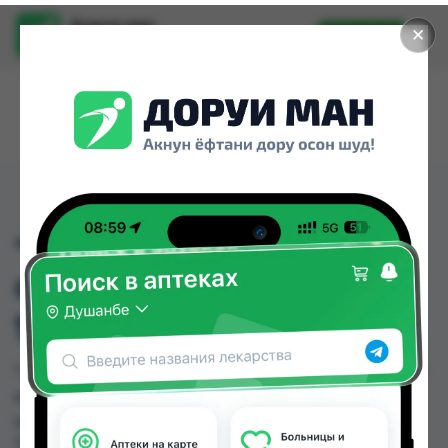
Доруи ман
✕
Установить
Найти лекарства стало еще легче.
"АГУША" ПЮРЕ
ФРУКТОВОЕ БАНАН
90Г
"АГУША" ПЮРЕ ФРУКТОВОЕ БАНАН 90Г можно
купить или заказать в аптеках, Нишон №3 по
цене от 10.00 TJS в Душанбе и других городах
Таджикистана