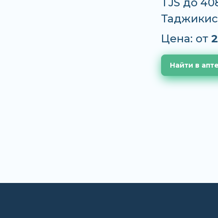
TJS до 40
Таджикис
Цена: от
2
Найти в апт