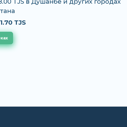
8.00 TJS в Душанбе и других городах
тана
1.70 TJS
еках