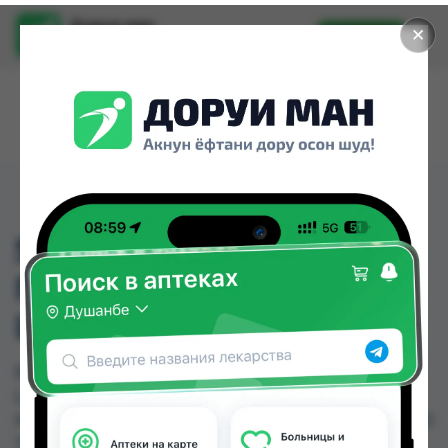
Доруи ман
✕
Установить
Найти лекарства стало еще легче.
504 КАРАНДАШ ДЛЯ
ГУБ GR DREM LIPS
LIPLINER
504 КАРАНДАШ ДЛЯ ГУБ GR DREM LIPS
LIPLINER можно купить или заказать в аптеках,
Нишон №3, Эколайф по цене от 15.00 TJS до 15.00
TJS в Душанбе и других городах Таджикистана