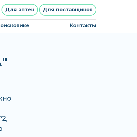
Для аптек
Для поставщиков
поисковике
Контакты
"
жно
2,
о