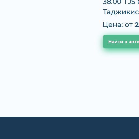
38.00 TJS
Таджикис
Цена: от
2
Найти в апт