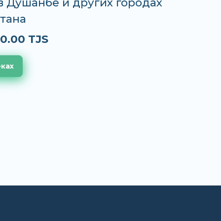
 в Душанбе и других городах
тана
0.00 TJS
еках