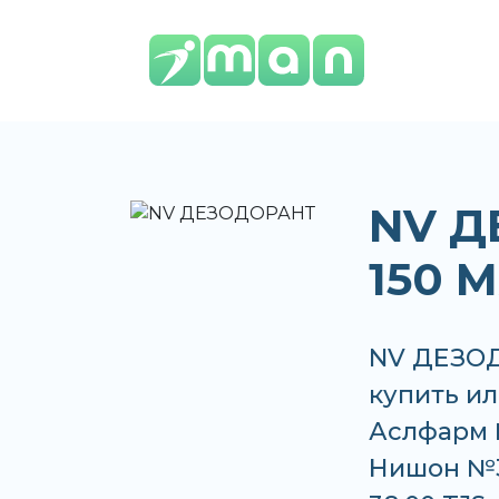
NV Д
150 М
NV ДЕЗОД
купить ил
Аслфарм 
Нишон №3,