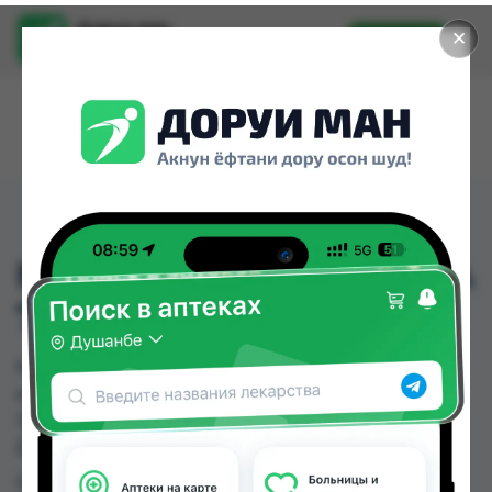
Доруи ман
✕
Установить
Найти лекарства стало еще легче.
MILANA ГЕЛ ДЛЯ ДУША
750МЛ
MILANA ГЕЛ ДЛЯ ДУША 750МЛ можно купить
или заказать в аптеках, Нишон №2, Нишон №3,
Эколайф по цене от 36.00 TJS до 54.00 TJS в
Душанбе и других городах Таджикистана
Цена: от
36.00 TJS