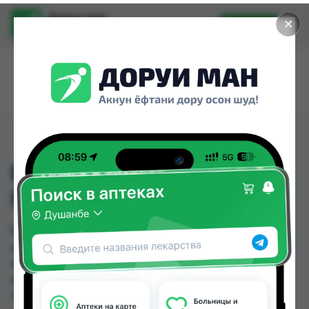
Доруи ман
✕
Установить
Найти лекарства стало еще легче.
ВАТНЫЕ ПАЛОЧКИ
NEW CITY 300ШТ
ВАТНЫЕ ПАЛОЧКИ NEW CITY 300ШТ можно
купить или заказать в аптеках, Аптека Нур (Nur),
Аслфарм №1, Аслфарм №2, Аслфарм №3,
Аслфарм №4, Аслфарм №6, Ватан №1 по цене от
7.00 TJS до 12.00 TJS в Душанбе и других