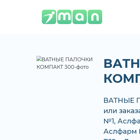
ВАТ
КОМП
ВАТНЫЕ П
или заказ
№1, Аслф
Аслфарм №