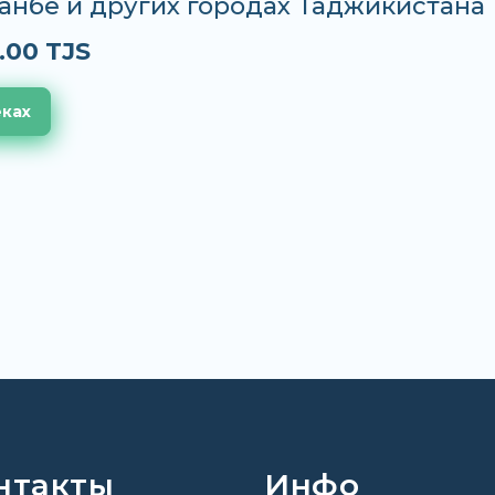
анбе и других городах Таджикистана
.00 TJS
еках
нтакты
Инфо