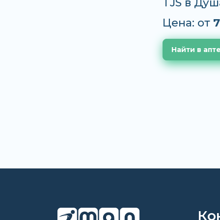
TJS в Душ
Цена: от
7
Найти в апт
Ко