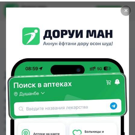
Доруи ман
✕
Установить
Найти лекарства стало еще легче.
ЖИДКОЕ МЫЛО С
АР.МАНГО 500 МЛ
ЖИДКОЕ МЫЛО С АР.МАНГО 500 МЛ можно
купить или заказать в аптеках, Саховати
Истаравшан, GS Дорухона, Авиценна, Аптека
Нур (Nur), Арча, Арча (медтехник), Аслфарм №1
по цене от 8.00 TJS до 34.00 TJS в Душанбе и