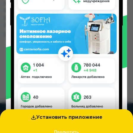
аптеках, Аслфарм №6, Ватан №1, Ватан №2, Дору
Фарм №2, Дору Фарм №20, Дору Фарм №6,
Дору фарм №7 по цене от 0.51 TJS до 35.00 TJS в
Душанбе и других городах Таджикистана
Цена: от
0.51 TJS
Установить приложение
Пропустить