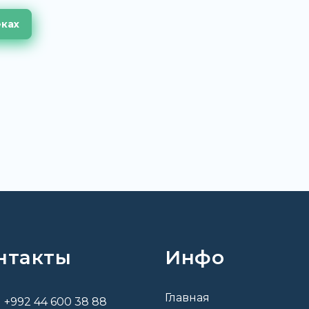
еках
нтакты
Инфо
Главная
+992 44 600 38 88