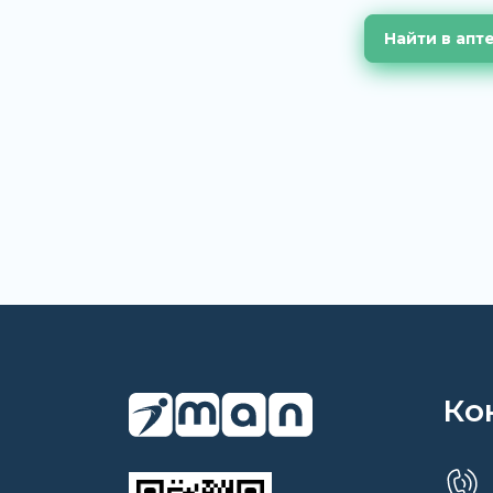
Найти в апт
Ко