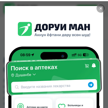
Доруи ман
✕
Установить
Найти лекарства стало еще легче.
ВЛАЖНАЯ САЛФЕТКА
OTTOMAN 20ШТ
ВЛАЖНАЯ САЛФЕТКА OTTOMAN 20ШТ можно
купить или заказать в аптеках, Аптека Нур (Nur),
Ватан №1, Дору Фарм №2, Дору Фарм №20,
Дору Фарм №6, Дорухона Имтиёз, Дорухона
Махсус по цене от 2.00 TJS до 25.00 TJS в