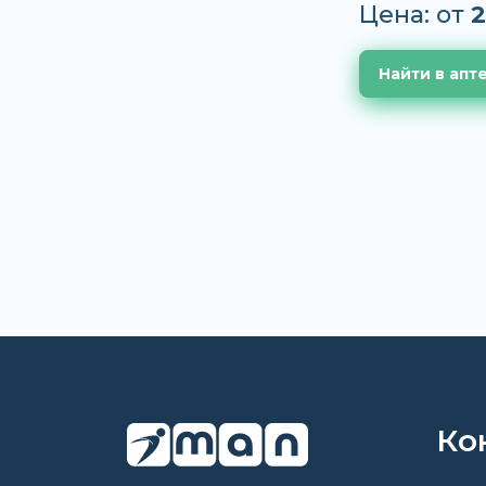
Цена: от
2
Найти в апт
Ко