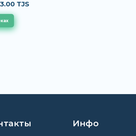
3.00 TJS
еках
нтакты
Инфо