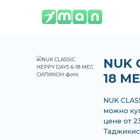
NUK 
18 М
NUK CLAS
можно куп
цене от 2
Таджикис