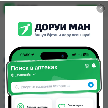
Доруи ман
✕
Установить
Найти лекарства стало еще легче.
MAC T МИНУСОВОЙ
ОЧКИ - 1.00
MAC T МИНУСОВОЙ ОЧКИ - 1.00 можно купить
или заказать в аптеках, Нишон №3 по цене от
62.00 TJS в Душанбе и других городах
Таджикистана
Цена: от
62.00 TJS