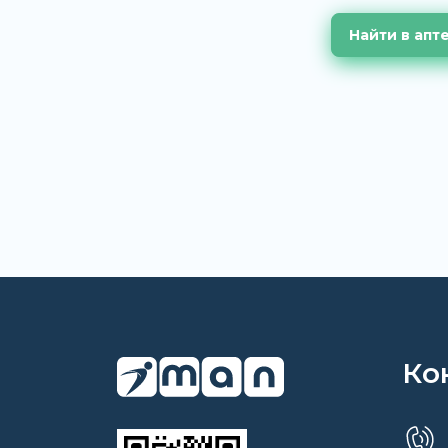
Найти в апт
Ко