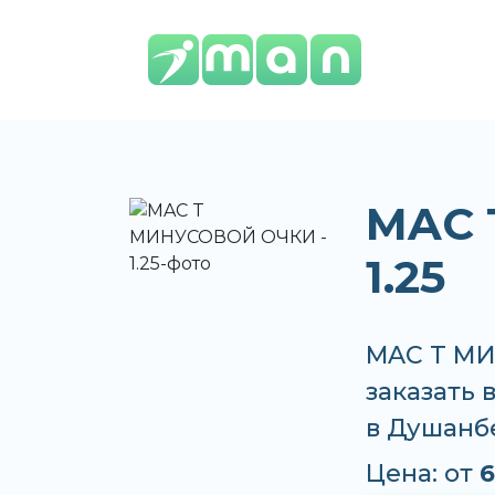
MAC 
1.25
MAC T МИ
заказать 
в Душанб
Цена: от
6