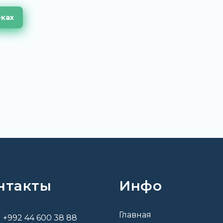
еках
нтакты
Инфо
Главная
+992 44 600 38 88