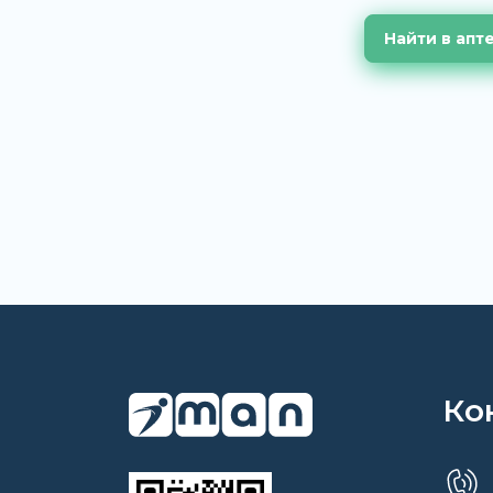
Найти в апт
Ко