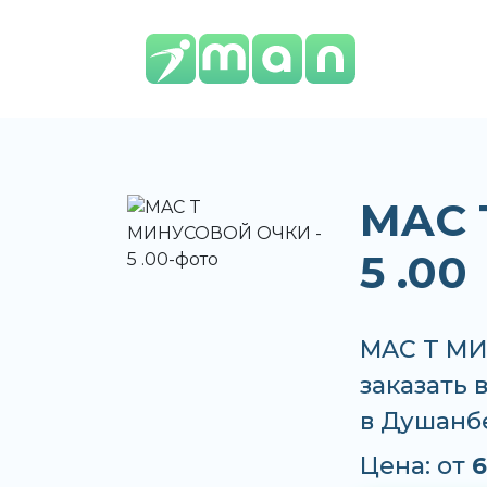
MAC 
5 .00
MAC T МИ
заказать 
в Душанб
Цена: от
6