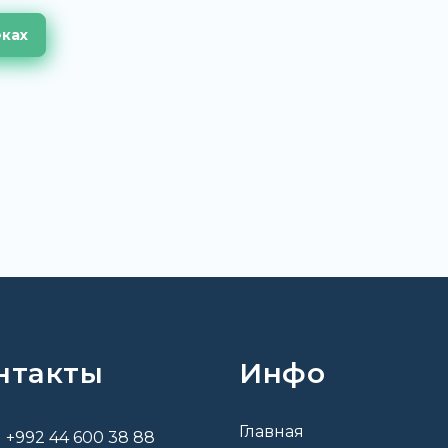
еках
нтакты
Инфо
Главная
+992 44 600 38 88