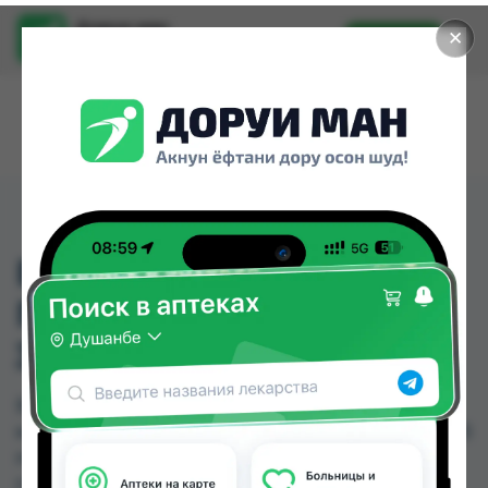
Доруи ман
✕
Установить
Найти лекарства стало еще легче.
БАЛЬЗАМ
ПОС.БРИТ.МАКС
ЗАЩИТА 50МЛ
БАЛЬЗАМ ПОС.БРИТ.МАКС ЗАЩИТА 50МЛ
можно купить или заказать в аптеках, Нишон №3
по цене от 27.00 TJS в Душанбе и других
городах Таджикистана