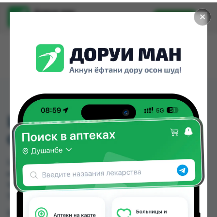
Доруи ман
✕
Установить
Найти лекарства стало еще легче.
LIRO MIO-РОГОВЫЕ
ОЧКИ -3,00
LIRO MIO-РОГОВЫЕ ОЧКИ -3,00 можно купить
или заказать в аптеках, Нишон №3 по цене от
100.00 TJS в Душанбе и других городах
Таджикистана
Цена: от
100.00 TJS