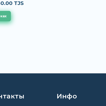
0.00 TJS
еках
нтакты
Инфо