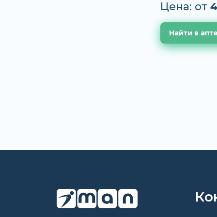
Цена: от
4
Найти в апт
Ко