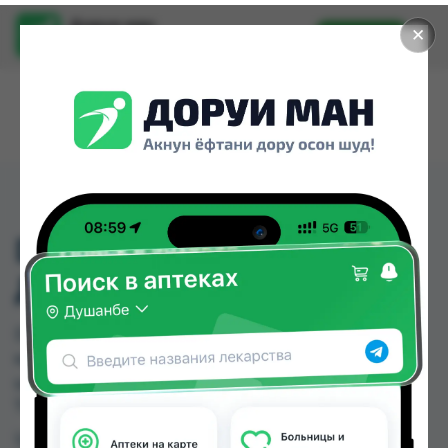
Доруи ман
✕
Установить
Найти лекарства стало еще легче.
DACCHI-ОПРАВЫ
ДЕТСКИЕ ГЕЛЕВЫЕ
DACCHI-ОПРАВЫ ДЕТСКИЕ ГЕЛЕВЫЕ можно
купить или заказать в аптеках, Нишон №3 по
цене от 70.00 TJS в Душанбе и других городах
Таджикистана
Цена: от
70.00 TJS