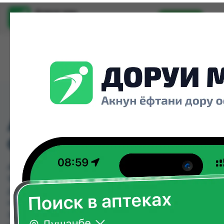
Доруи ман
Установить
Найти лекарства стало еще легче.
АНТИПЕРСПИРАНТ"АР
ОКЕАН" 150МЛ
АНТИПЕРСПИРАНТ"АРКТИЧЕСКЫЙ ОКЕАН"
150МЛ можно купить или заказать в аптеках,
Дору Фарм №20, Дору Фарм №6, Мардон,
Нишон №3, Эколайф по цене от 32.00 TJS до
38.00 TJS в Душанбе и других городах