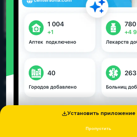
Контакты
+992 44 600 38 88
info@doru.tj
Душанбе, Таджикистан
Инфо
Главная
О поисковике
Установить приложение
Контакты
Соцмедиа
Пропустить