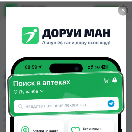
Доруи ман
✕
Установить
Найти лекарства стало еще легче.
ДИБАЗОЛ АМП 1% 1МЛ
№10
ДИБАЗОЛ АМП 1% 1МЛ №10 можно купить или
заказать в аптеках, Саховати Истаравшан,
Абубакри Карим, Авиценна, АЗИЗ ВАКО ,
Алишер-К, Амирӣ, Аптека + 24/7 по цене от 4.90
TJS до 8.10 TJS в Душанбе и других городах