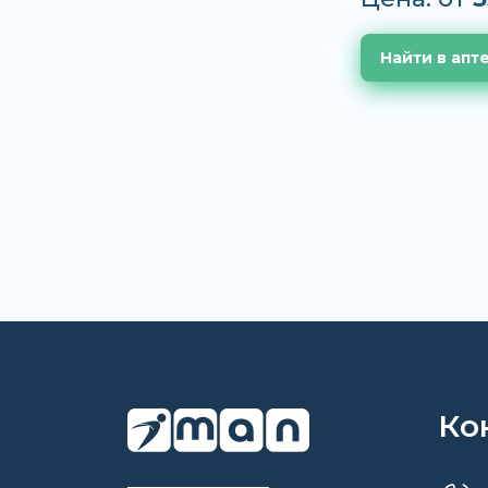
Найти в апт
Ко