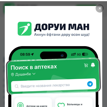
Доруи ман
✕
Установить
Найти лекарства стало еще легче.
L-ТИРОКСИН 100 Б/
ХЕМИ ТБ 100МКГ №100
L-ТИРОКСИН 100 Б/ХЕМИ ТБ 100МКГ №100
можно купить или заказать в аптеках, Авиценна,
АЗИЗ ВАКО , Аптека + 24/7, Аптека Алфавит,
Аптека Вита, Аптека оптовый 24, Аптека Рахмат
2004 по цене от 13.00 TJS до 26.00 TJS в