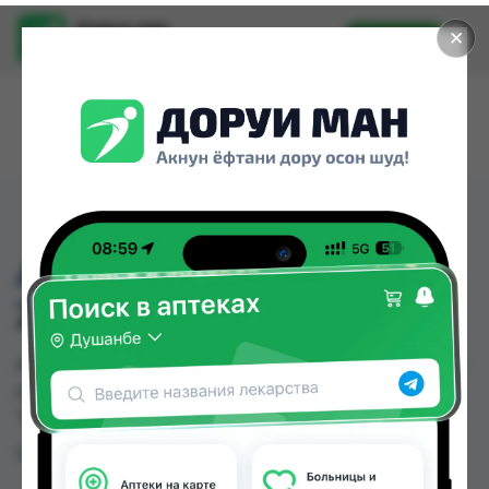
Доруи ман
✕
Установить
Найти лекарства стало еще легче.
АМИНО -S Р-Р ИНФУЗ
250МЛ
АМИНО -S Р-Р ИНФУЗ 250МЛ можно купить или
заказать в аптеках, Нишон №2 по цене от 121.00
TJS в Душанбе и других городах Таджикистана
Цена: от
121.00 TJS