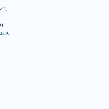
ит,
от
дах