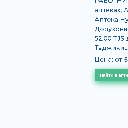
РАБОТНИК
аптеках, 
Аптека Ну
Дорухона 
52.00 TJS
Таджикис
Цена: от
5
Найти в апт