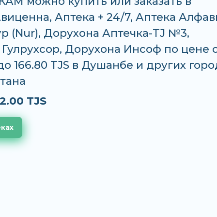
АМ можно купить или заказать в
Авиценна, Аптека + 24/7, Аптека Алфав
р (Nur), Дорухона Аптечка-TJ №3,
Гулрухсор, Дорухона Инсоф по цене 
 до 166.80 TJS в Душанбе и других горо
тана
2.00 TJS
еках