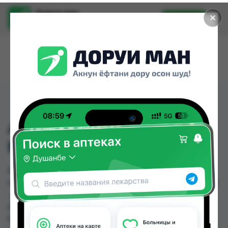
Доруи ман
✕
Установить
Найти лекарства стало еще легче.
АМЛИПИН ТБ 5МГ/5МГ
№30
АМЛИПИН ТБ 5МГ/5МГ №30 можно купить или
заказать в аптеках, Абубакри Карим, АЗИЗ ВАКО
, Алишер-К, Аптека + 24/7, Аптека Алфавит,
Аптека оптовый 24, Аптека Рецепт по цене от
90.72 TJS до 108.68 TJS в Душанбе и других