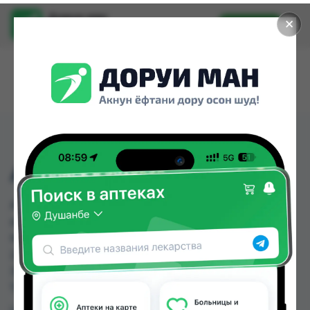
Доруи ман
✕
Установить
Найти лекарства стало еще легче.
АТАРАКС ТБ 25МГ №25
АТАРАКС ТБ 25МГ №25 можно купить или
заказать в аптеках, GS Дорухона, Абубакри
Карим, АЗИЗ ВАКО , Алишер-К, Амирӣ, Аптека +
24/7, Аптека Алфавит по цене от 19.00 TJS до
31.05 TJS в Душанбе и других городах
Таджикистана