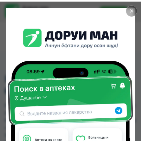
Доруи ман
✕
Установить
Найти лекарства стало еще легче.
КАРВЕДИЛОЛ ТБ
6,25МГ №30
КАРВЕДИЛОЛ ТБ 6,25МГ №30 можно купить или
заказать в аптеках, GS Дорухона, Абубакри
Карим, Авиценна, АЗИЗ ВАКО , Алишер-К, Аптека
+ 24/7, Аптека Алфавит по цене от 6.30 TJS до
16.10 TJS в Душанбе и других городах