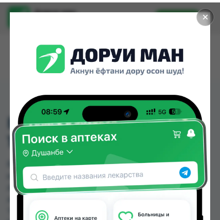
Доруи ман
✕
Установить
Найти лекарства стало еще легче.
БЕЛКАРНИТИН АМП
1Г/5МЛ №5
БЕЛКАРНИТИН АМП 1Г/5МЛ №5 можно купить
или заказать в аптеках, Саховати Истаравшан,
Абубакри Карим, Авиценна, АЗИЗ ВАКО ,
Алишер-К, Амирӣ, Аптека + 24/7 по цене от 110.00
TJS до 143.80 TJS в Душанбе и других городах